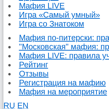
Мафия LIVE
Игра «Самый умный»
Игра со Знатоком
Мафия по-питерски: пр
"Московская" мафия: п
Мафия LIVE: правила уч
Рейтинг
Отзывы
Регистрация на мафию
Мафия на мероприятие
RU
EN