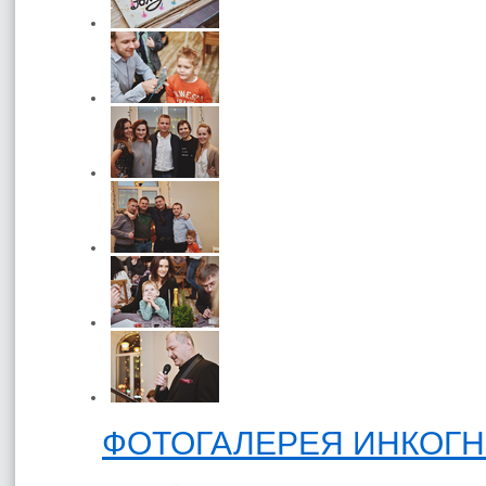
ФОТОГАЛЕРЕЯ ИНКОГ