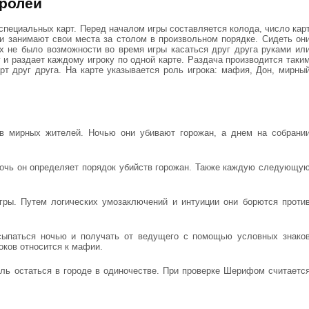
ролей
пециальных карт. Перед началом игры составляется колода, число кар
ки занимают свои места за столом в произвольном порядке. Сидеть он
х не было возможности во время игры касаться друг друга руками ил
и раздает каждому игроку по одной карте. Раздача производится таки
рт друг друга. На карте указывается роль игрока: мафия, Дон, мирны
в мирных жителей. Ночью они убивают горожан, а днем на собрани
ночь он определяет порядок убийств горожан. Также каждую следующу
ры. Путем логических умозаключений и интуиции они борются проти
паться ночью и получать от ведущего с помощью условных знако
оков относится к мафии.
цель остаться в городе в одиночестве. При проверке Шерифом считаетс