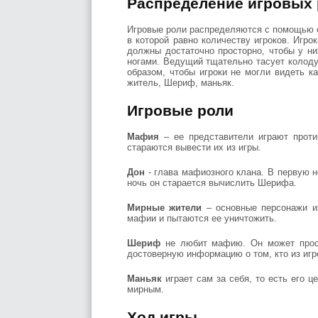
Распределение игровых 
Игровые роли распределяются с помощью с
в которой равно количеству игроков. Игро
должны достаточно просторно, чтобы у ни
ногами. Ведущий тщательно тасует колоду 
образом, чтобы игроки не могли видеть ка
житель, Шериф, маньяк.
Игровые роли
Мафия
– ее представители играют проти
стараются вывести их из игры.
Дон
- глава мафиозного клана. В первую 
ночь он старается вычислить Шерифа.
Мирные жители
– основные персонажи иг
мафии и пытаются ее уничтожить.
Шериф
не любит мафию. Он может просы
достоверную информацию о том, кто из игр
Маньяк
играет сам за себя, то есть его 
мирным.
Ход игры