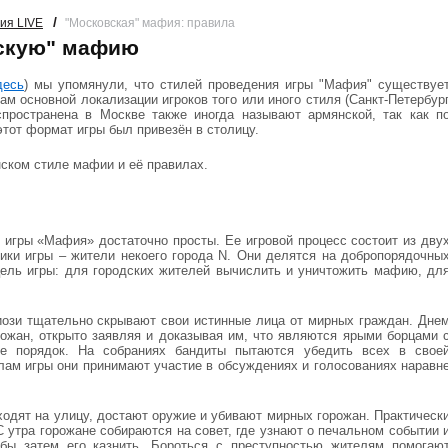
/
ия LIVE
"Московская" мафия: правила
вскую" мафию
десь
) мы упомянули, что стилей проведения игры "Мафия" существуе
ам основной локализации игроков того или иного стиля (Санкт-Петербур
пространена в Москве также иногда называют армянской, так как п
тот формат игры был привезён в столицу.
нском стиле мафии и её правилах.
 игры «Мафия» достаточно просты. Ее игровой процесс состоит из дву
ники игры – жители некоего города N. Они делятся на добропорядочны
ель игры: для городских жителей вычислить и уничтожить мафию, дл
иози тщательно скрывают свои истинные лица от мирных граждан. Дне
рожан, открыто заявляя и доказывая им, что являются ярыми борцами 
е порядок. На собраниях бандиты пытаются убедить всех в свое
лам игры они принимают участие в обсуждениях и голосованиях наравн
ходят на улицу, достают оружие и убивают мирных горожан. Практическ
С утра горожане собираются на совет, где узнают о печальном событии 
обы затем его казнить. Бороться с преступностью жителям помогаю