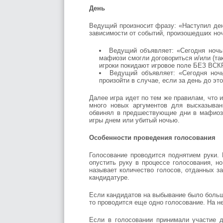
День
Ведущий произносит фразу: «Наступил ден
зависимости от событий, произошедших но
Ведущий объявляет: «Сегодня ночью 
мафиози смогли договориться и/или (так
игроки покидают игровое поле БЕЗ В
Ведущий объявляет: «Сегодня ноч
произойти в случае, если за день до эт
Далее игра идет по тем же правилам, что и
много новых аргументов для высказывани
обвинял в предшествующие дни в мафиозно
игры днем или убитый ночью.
Особенности проведения голосования
Голосование проводится поднятием руки.
опустить руку в процессе голосования, н
называет количество голосов, отданных з
кандидатуре.
Если кандидатов на выбывание было больше
то проводится еще одно голосование. На н
Если в голосовании принимали участие д