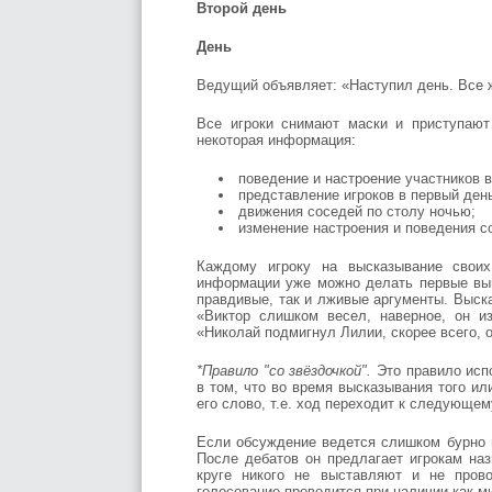
Второй день
День
Ведущий объявляет: «Наступил день. Все 
Все игроки снимают маски и приступают
некоторая информация:
поведение и настроение участников в
представление игроков в первый ден
движения соседей по столу ночью;
изменение настроения и поведения с
Каждому игроку на высказывание свои
информации уже можно делать первые выв
правдивые, так и лживые аргументы. Выск
«Виктор слишком весел, наверное, он и
«Николай подмигнул Лилии, скорее всего, о
*Правило "со звёздочкой".
Это правило исп
в том, что во время высказывания того ил
его слово, т.е. ход переходит к следующем
Если обсуждение ведется слишком бурно 
После дебатов он предлагает игрокам на
круге никого не выставляют и не прово
голосование проводится при наличии как 