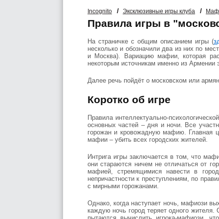
/
/
Incognito
Эксклюзивные игры клуба
Маф
Правила игры в "моско
На страничке с общим описанием игры (
з
несколько и обозначили два из них по мест
и Москва). Вариацию мафии, которая рас
некоторым источникам именно из Армении э
Далее речь пойдёт о московском или армя
Коротко об игре
Правила интеллектуально-психологической
основных частей – дня и ночи. Все участ
горожан и кровожадную мафию. Главная ц
мафии – убить всех городских жителей.
Интрига игры заключается в том, что маф
они стараются ничем не отличаться от го
мафией, стремящимися навести в город
непричастности к преступлениям, по прави
с мирными горожанами.
Однако, когда наступает ночь, мафиози вы
каждую ночь город теряет одного жителя. 
пытаются вычислить игрока-мафиози, чт