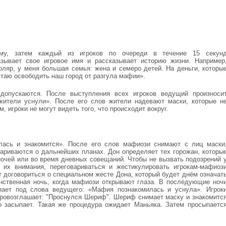
ему, затем каждый из игроков по очереди в течение 15 секун
азывает свое игровое имя и рассказывает историю жизни. Например
оляр, у меня большая семья: жена и семеро детей. На деньги, которы
таю освободить наш город от разгула мафии».
допускаются. После выступления всех игроков ведущий произноси
жители уснули». После его слов жители надевают маски, которые н
 игроки не могут видеть того, что происходит вокруг.
ась и знакомится». После его слов мафиози снимают с лиц маски
вариваются о дальнейших планах. Дон определяет тех горожан, которы
очей или во время дневных совещаний. Чтобы не вызвать подозрений 
 их внимания, переговариваться и жестикулировать игрокам-мафиоз
т договориться о специальном жесте Дона, который будет днём означат
инственная ночь, когда мафиози открывают глаза. В последующие ноч
ает под слова ведущего: «Мафия познакомилась и уснула». Игрок
провозглашает: "Проснулся Шериф". Шериф снимает маску и знакомитс
 засыпает. Такая же процедура ожидает Маньяка. Затем просыпаетс