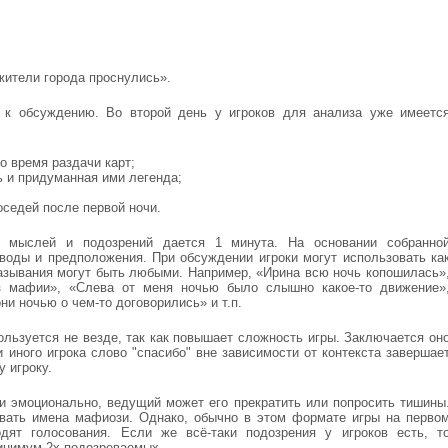
жители города проснулись».
 к обсуждению. Во второй день у игроков для анализа уже имеетс
о время раздачи карт;
ь и придуманная ими легенда;
оседей после первой ночи.
х мыслей и подозрений дается 1 минута. На основании собранно
оды и предположения. При обсуждении игроки могут использовать ка
азывания могут быть любыми. Например, «Ирина всю ночь копошилась»
з мафии», «Слева от меня ночью было слышно какое-то движение»
ни ночью о чем-то договорились» и т.п.
ользуется не везде, так как повышает сложность игры. Заключается он
и иного игрока слово "спасибо" вне зависимости от контекста завершае
у игроку.
и эмоционально, ведущий может его прекратить или попросить тишины
звать имена мафиози. Однако, обычно в этом формате игры на перво
дят голосования. Если же всё-таки подозрения у игроков есть, т
минимум 2х подозреваемых.