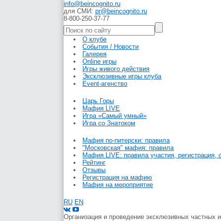
info@beincognito.ru
для СМИ:
pr@beincognito.ru
8-800-250-37-77
О клубе
События / Новости
Галерея
Online игры
Игры живого действия
Эксклюзивные игры клуба
Event-агенство
Царь Горы
Мафия LIVE
Игра «Самый умный»
Игра со Знатоком
Мафия по-питерски: правила
"Московская" мафия: правила
Мафия LIVE: правила участия, регистрация, 
Рейтинг
Отзывы
Регистрация на мафию
Мафия на мероприятие
RU
EN
Организация и проведение эксклюзивных частных 