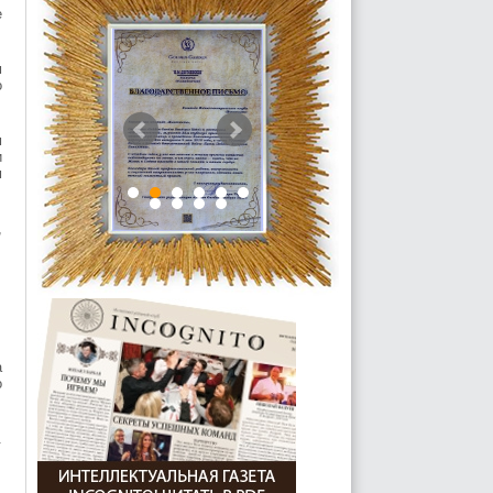
е
м
о
м
и
м
,
а
о
.