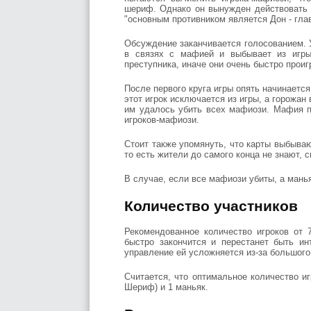
шериф. Однако он вынужден действовать т
"основным противником является Дон - гла
Обсуждение заканчивается голосованием. 
в связях с мафией и выбывает из игры
преступника, иначе они очень быстро прои
После первого круга игры опять начинаетс
этот игрок исключается из игры, а горожан
им удалось убить всех мафиози. Мафия п
игроков-мафиози.
Стоит также упомянуть, что карты выбываю
то есть жители до самого конца не знают, 
В случае, если все мафиози убиты, а мань
Количество участников
Рекомендованное количество игроков от 
быстро закончится и перестанет быть ин
управление ей усложняется из-за большого
Считается, что оптимальное количество игр
Шериф) и 1 маньяк.