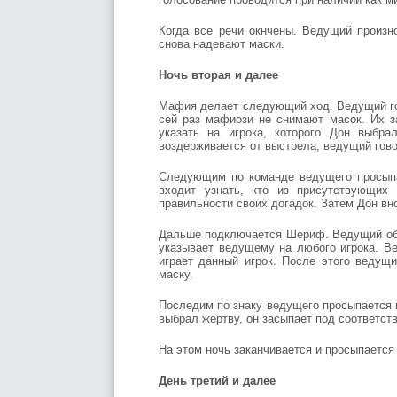
Когда все речи окнчены. Ведущий произн
снова надевают маски.
Ночь вторая и далее
Мафия делает следующий ход. Ведущий го
сей раз мафиози не снимают масок. Их за
указать на игрока, которого Дон выбр
воздерживается от выстрела, ведущий гов
Следующим по команде ведущего просыпае
входит узнать, кто из присутствующих
правильности своих догадок. Затем Дон вн
Дальше подключается Шериф. Ведущий об
указывает ведущему на любого игрока. В
играет данный игрок. После этого ведущ
маску.
Последим по знаку ведущего просыпается ма
выбрал жертву, он засыпает под соответс
На этом ночь заканчивается и просыпается
День третий и далее