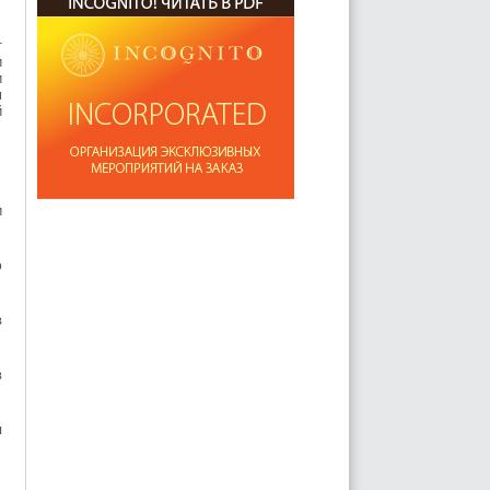
т
и
и
м
й
и
ю
в
в
я