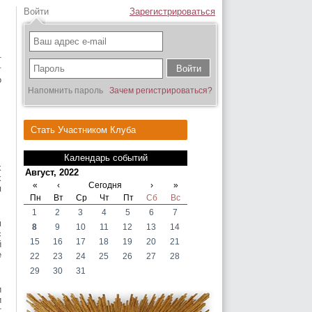
Войти
Зарегистрироваться
т
г
о
Напомнить пароль
Зачем регистрироваться?
Стать Участником Клуба
Календарь событий
х
Август, 2022
х
«
‹
Сегодня
›
»
я
Пн
Вт
Ср
Чт
Пт
Сб
Вс
1
2
3
4
5
6
7
м
8
9
10
11
12
13
14
с
15
16
17
18
19
20
21
й
е
22
23
24
25
26
27
28
29
30
31
и
и
т