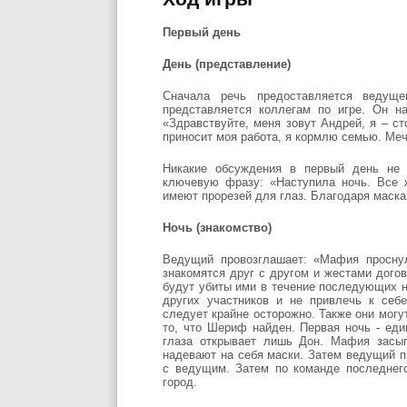
Первый день
День (представление)
Сначала речь предоставляется ведущ
представляется коллегам по игре. Он н
«Здравствуйте, меня зовут Андрей, я – ст
приносит моя работа, я кормлю семью. Меч
Никакие обсуждения в первый день не 
ключевую фразу: «Наступила ночь. Все 
имеют прорезей для глаз. Благодаря маскам,
Ночь (знакомство)
Ведущий провозглашает: «Мафия проснул
знакомятся друг с другом и жестами дого
будут убиты ими в течение последующих н
других участников и не привлечь к себе
следует крайне осторожно. Также они могу
то, что Шериф найден. Первая ночь - ед
глаза открывает лишь Дон. Мафия засып
надевают на себя маски. Затем ведущий 
с ведущим. Затем по команде последнего
город.