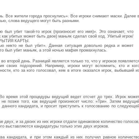
ь. Все жители города проснулись». Все игроки снимают маски. Далее 
чью, слова ведущего могут быть разными.
был убит такой-то игрок (произносит его имя)». Это означает, что
 как убитых может быть двое) маньяк сделал свой ход. Убитый игрок/
СКРЫТИЯ КАРТЫ.
ью никто не был убит». Данная ситуация довольно редка и может
ого был убит маньяк, а этой ночью мафия промахнулась.
 во второй день. Разницей является только то, что у игроков появляетс
я своих подозрений. Например, игроки могут вспомнить, кто и ког
сти, кто за кого голосовал, кем в итоге оказался игрок, выбывший и
 Во время этой процедуры ведущий ведет отсчет до трех. Игрок може
о не позже того, как ведущий произнесет число: «Три». Затем ведущи
а данного кандидата, и просит приступить к голосованию по следующе
 двух, и за двоих из них игроки отдали одинаковое количество голосов
его выставляются кандидатуры только этих двух игроков.
ва кандидата, и при этом каждый из них получил равное количеств