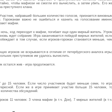
айно, чтобы мафиози не смогли его вычислить, а затем убить. Его ж
ва преступного клана.
Участник, набравший большее количество голосов, признается виновны
. Горожанам важно не ошибиться и казнить на голосовании именн
грают мафии.
я ночь, ход переходит к мафии, погибает еще один мирный житель. Утро
 вновь ждет собрание. Игра заканчивается победой мирных жителей, есл
обеждает в том случае, если игроков-горожан становится меньше, че
щих игроков не вскрываются в отличие от петербургского аналога игры
скольких преступников им удалось вычислить.
як остался жив - игра продолжается.
7 до 15 человек. Если число участников будет меньше семи, то игр
тересной. Если же в игре принимает участие больше 15 человек, т
 количества обсуждений.
оков 11 человек: 3 члена мафии (в т.ч. Дон), 7 мирных жителей (в т.ч