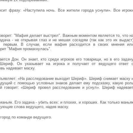
осит фразу: «Наступила ночь. Все жители города уснули». Все игрок
ворит: "Мафия делает выстрел". Важным моментом является то, что н
дача - не открывая глаз и не мешая соседям (так как это их выдаст
ал первым. В случае, если мафия расходится в своих мнения ил
орит "Мафия промахнулась".
тся Дон. Он знает, кто среди игроков его товарищи, но в его задач
 Шериф. Он указывает на игрока и получает от ведущего ответ 
овь надевает маску.
ъявляет: «На расследование выходит Шериф». Шериф снимает маску 
едущий с помощью условных знаков делает ему подсказку, какую рол
ий говорит: «Шериф провел расследование и уснул». Шериф надевае
ньяк. Его задача - убить всех: и плохих, и хороших. Как только манья
твующие слова ведущего, надев маску.
 город по команде ведущего.