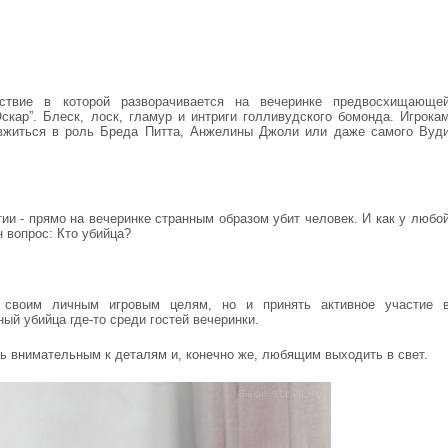
йствие в которой разворачивается на вечеринке предвосхищающе
скар”. Блеск, лоск, гламур и интриги голливудского бомонда. Игрока
 вжиться в роль Бреда Питта, Анжелины Джоли или даже самого Вуд
ии - прямо на вечеринке странным образом убит человек. И как у любо
 вопрос: Кто убийца?
к своим личным игровым целям, но и принять активное участие 
ый убийца где-то среди гостей вечеринки.
ь внимательным к деталям и, конечно же, любящим выходить в свет.