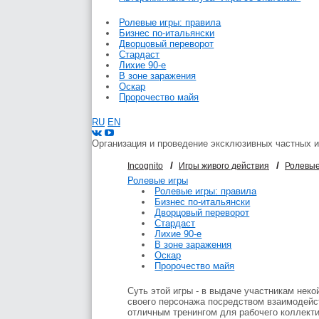
Ролевые игры: правила
Бизнес по-итальянски
Дворцовый переворот
Стардаст
Лихие 90-е
В зоне заражения
Оскар
Пророчество майя
RU
EN
Организация и проведение эксклюзивных частных 
/
/
Incognito
Игры живого действия
Ролевые
Ролевые игры
Ролевые игры: правила
Бизнес по-итальянски
Дворцовый переворот
Стардаст
Лихие 90-е
В зоне заражения
Оскар
Пророчество майя
Суть этой игры - в выдаче участникам неко
своего персонажа посредством взаимодейс
отличным тренингом для рабочего коллекти