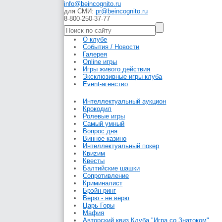
info@beincognito.ru
для СМИ:
pr@beincognito.ru
8-800-250-37-77
О клубе
События / Новости
Галерея
Online игры
Игры живого действия
Эксклюзивные игры клуба
Event-агенство
Интеллектуальный аукцион
Крокодил
Ролевые игры
Самый умный
Вопрос дня
Винное казино
Интеллектуальный покер
Квиzим
Квесты
Балтийские шашки
Сопротивление
Криминалист
Брэйн-ринг
Верю - не верю
Царь Горы
Мафия
Авторский квиз Клуба "Игра со Знатоком"