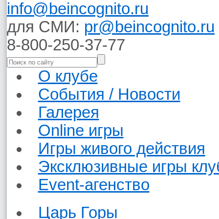
info@beincognito.ru
для СМИ:
pr@beincognito.ru
8-800-250-37-77
О клубе
События / Новости
Галерея
Online игры
Игры живого действия
Эксклюзивные игры клу
Event-агенство
Царь Горы