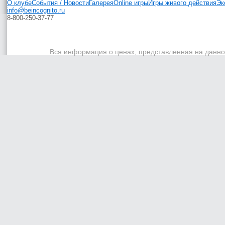
О клубе
События / Новости
Галерея
Online игры
Игры живого действия
Эк
info@beincognito.ru
8-800-250-37-77
Вся информация о ценах, представленная на данном