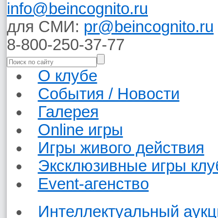
info@beincognito.ru
для СМИ:
pr@beincognito.ru
8-800-250-37-77
О клубе
События / Новости
Галерея
Online игры
Игры живого действия
Эксклюзивные игры клу
Event-агенство
Интеллектуальный аукц