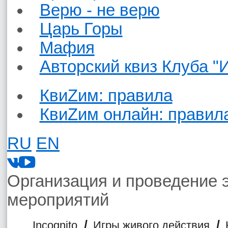
Верю - не верю
Царь Горы
Мафия
Авторский квиз Клуба "
КвиZим: правила
КвиZим онлайн: правил
RU
EN
Организация и проведение 
мероприятий
/
/
Incognito
Игры живого действия