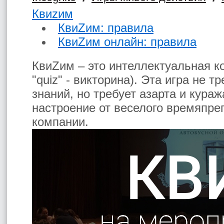
Квиzим
КвиZим: правила
КвиZим онлайн: правила
КвиZим – это интеллектуальная ко
"quiz" - викторина). Эта игра не 
знаний, но требует азарта и кура
настроение от веселого времяпре
компании.