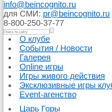
info@beincognito.ru
для СМИ:
pr@beincognito.ru
8-800-250-37-77
О клубе
События / Новости
Галерея
Online игры
Игры живого действия
Эксклюзивные игры клу
Event-агенство
Царь Горы