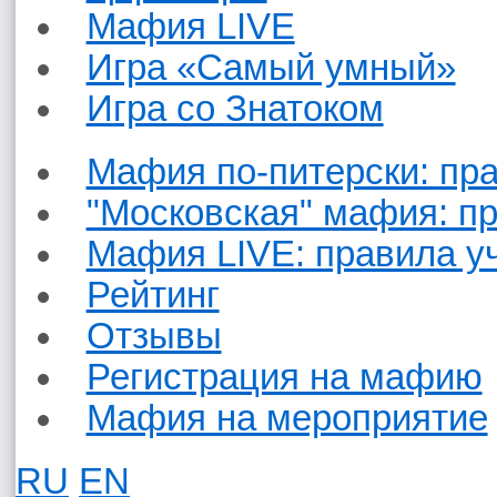
Мафия LIVE
Игра «Самый умный»
Игра со Знатоком
Мафия по-питерски: пр
"Московская" мафия: п
Мафия LIVE: правила уч
Рейтинг
Отзывы
Регистрация на мафию
Мафия на мероприятие
RU
EN