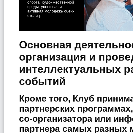
спорта, худо- жественной
среды, успешная и
активная молодежь обеих
столиц.
Основная деятельно
организация и прове
интеллектуальных р
событий
Кроме того, Клуб принима
партнерских программах,
со-организатора или ин
партнера самых разных 