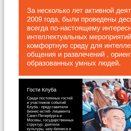
За несколько лет активной дея
2009 года, были проведены дес
всегда по-настоящему интерес
интеллектуальных мероприяти
комфортную среду для интелле
общения и развлечений , орие
образованных умных людей.
Гости Клуба
Среди постоянных гостей
и участников событий
Клуба - представители
бизнес-истеб- лишмента
Санкт-Петербурга и
Москвы, государственных
структур, деятели
культуры, шоу-бизнеса и