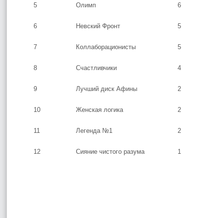
5
Олимп
6
6
Невский Фронт
5
7
Коллаборационисты
5
8
Счастливчики
4
9
Лучший диск Афины
2
10
Женская логика
2
11
Легенда №1
2
12
Сияние чистого разума
1