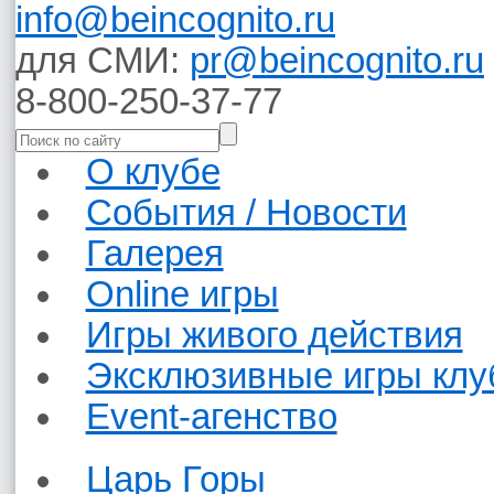
info@beincognito.ru
для СМИ:
pr@beincognito.ru
8-800-250-37-77
О клубе
События / Новости
Галерея
Online игры
Игры живого действия
Эксклюзивные игры клу
Event-агенство
Царь Горы