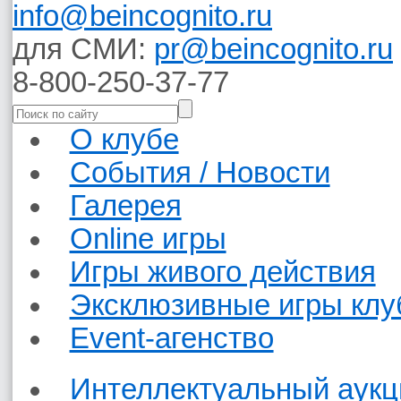
info@beincognito.ru
для СМИ:
pr@beincognito.ru
8-800-250-37-77
О клубе
События / Новости
Галерея
Online игры
Игры живого действия
Эксклюзивные игры клу
Event-агенство
Интеллектуальный аукц