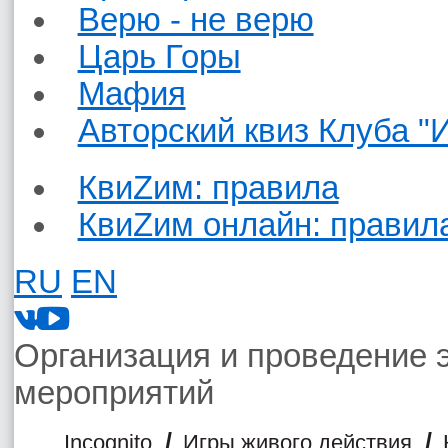
Верю - не верю
Царь Горы
Мафия
Авторский квиз Клуба "
КвиZим: правила
КвиZим онлайн: правил
RU
EN
Организация и проведение 
мероприятий
/
/
Incognito
Игры живого действия