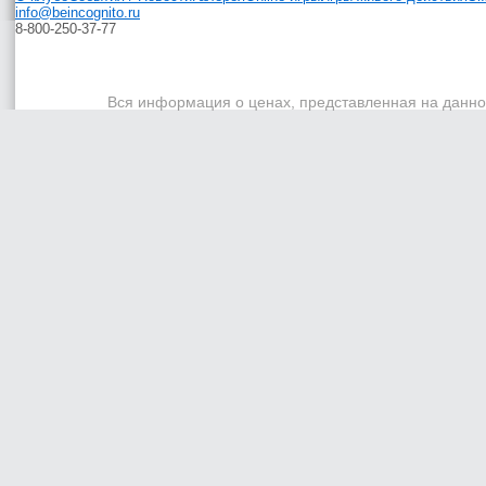
info@beincognito.ru
8-800-250-37-77
Вся информация о ценах, представленная на данном